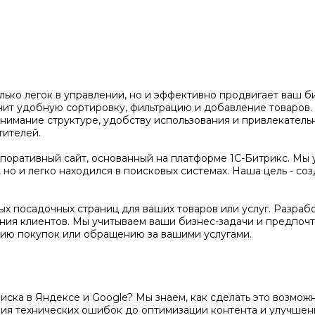
олько легок в управлении, но и эффективно продвигает ваш 
чит удобную сортировку, фильтрацию и добавление товаров
нимание структуре, удобству использования и привлекатель
тителей.
оративный сайт, основанный на платформе 1С-Битрикс. Мы 
но и легко находился в поисковых системах. Наша цель - соз
х посадочных страниц для ваших товаров или услуг. Разраб
ения клиентов. Мы учитываем ваши бизнес-задачи и предпочт
ию покупок или обращению за вашими услугами.
поиска в Яндексе и Google? Мы знаем, как сделать это возм
ения технических ошибок до оптимизации контента и улучше