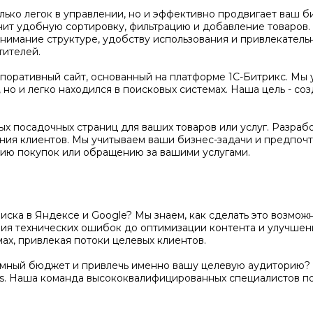
олько легок в управлении, но и эффективно продвигает ваш 
чит удобную сортировку, фильтрацию и добавление товаров
нимание структуре, удобству использования и привлекатель
тителей.
оративный сайт, основанный на платформе 1С-Битрикс. Мы 
но и легко находился в поисковых системах. Наша цель - соз
х посадочных страниц для ваших товаров или услуг. Разраб
ения клиентов. Мы учитываем ваши бизнес-задачи и предпочт
ию покупок или обращению за вашими услугами.
поиска в Яндексе и Google? Мы знаем, как сделать это возм
ения технических ошибок до оптимизации контента и улучше
ах, привлекая потоки целевых клиентов.
амный бюджет и привлечь именно вашу целевую аудиторию? 
s. Наша команда высококвалифицированных специалистов п