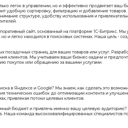
олько легок в управлении, но и эффективно продвигает ваш 
чит удобную сортировку, фильтрацию и добавление товаров
нимание структуре, удобству использования и привлекатель
тителей.
оративный сайт, основанный на платформе 1С-Битрикс. Мы 
но и легко находился в поисковых системах. Наша цель - соз
х посадочных страниц для ваших товаров или услуг. Разраб
ения клиентов. Мы учитываем ваши бизнес-задачи и предпочт
ию покупок или обращению за вашими услугами.
поиска в Яндексе и Google? Мы знаем, как сделать это возм
ения технических ошибок до оптимизации контента и улучше
ах, привлекая потоки целевых клиентов.
амный бюджет и привлечь именно вашу целевую аудиторию? 
s. Наша команда высококвалифицированных специалистов п