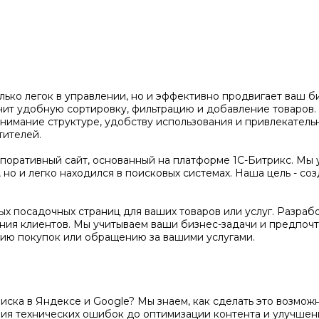
олько легок в управлении, но и эффективно продвигает ваш 
чит удобную сортировку, фильтрацию и добавление товаров
нимание структуре, удобству использования и привлекатель
тителей.
оративный сайт, основанный на платформе 1С-Битрикс. Мы 
но и легко находился в поисковых системах. Наша цель - соз
х посадочных страниц для ваших товаров или услуг. Разраб
ения клиентов. Мы учитываем ваши бизнес-задачи и предпочт
ию покупок или обращению за вашими услугами.
поиска в Яндексе и Google? Мы знаем, как сделать это возм
ения технических ошибок до оптимизации контента и улучше