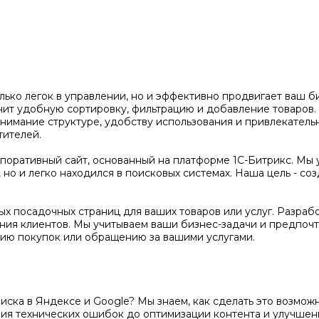
олько легок в управлении, но и эффективно продвигает ваш 
чит удобную сортировку, фильтрацию и добавление товаров
нимание структуре, удобству использования и привлекатель
тителей.
оративный сайт, основанный на платформе 1С-Битрикс. Мы 
но и легко находился в поисковых системах. Наша цель - соз
х посадочных страниц для ваших товаров или услуг. Разраб
ения клиентов. Мы учитываем ваши бизнес-задачи и предпочт
ию покупок или обращению за вашими услугами.
поиска в Яндексе и Google? Мы знаем, как сделать это возм
ения технических ошибок до оптимизации контента и улучше