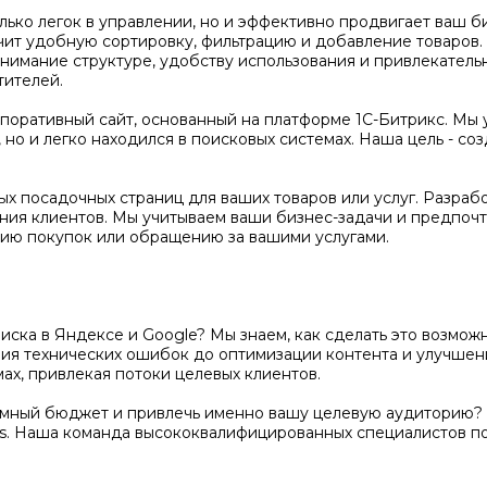
олько легок в управлении, но и эффективно продвигает ваш 
чит удобную сортировку, фильтрацию и добавление товаров
нимание структуре, удобству использования и привлекатель
тителей.
оративный сайт, основанный на платформе 1С-Битрикс. Мы 
но и легко находился в поисковых системах. Наша цель - соз
х посадочных страниц для ваших товаров или услуг. Разраб
ения клиентов. Мы учитываем ваши бизнес-задачи и предпочт
ию покупок или обращению за вашими услугами.
поиска в Яндексе и Google? Мы знаем, как сделать это возм
ения технических ошибок до оптимизации контента и улучше
ах, привлекая потоки целевых клиентов.
амный бюджет и привлечь именно вашу целевую аудиторию? 
s. Наша команда высококвалифицированных специалистов п