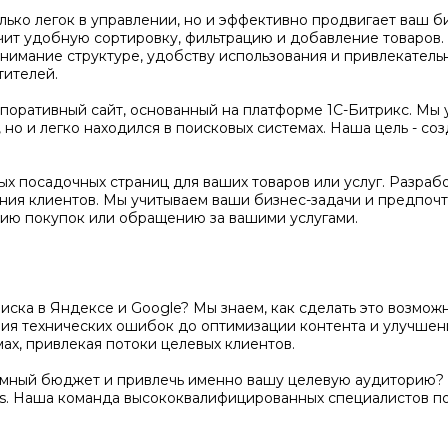
олько легок в управлении, но и эффективно продвигает ваш 
чит удобную сортировку, фильтрацию и добавление товаров
нимание структуре, удобству использования и привлекатель
тителей.
оративный сайт, основанный на платформе 1С-Битрикс. Мы 
но и легко находился в поисковых системах. Наша цель - соз
х посадочных страниц для ваших товаров или услуг. Разраб
ения клиентов. Мы учитываем ваши бизнес-задачи и предпочт
ию покупок или обращению за вашими услугами.
поиска в Яндексе и Google? Мы знаем, как сделать это возм
ения технических ошибок до оптимизации контента и улучше
ах, привлекая потоки целевых клиентов.
амный бюджет и привлечь именно вашу целевую аудиторию? 
s. Наша команда высококвалифицированных специалистов п