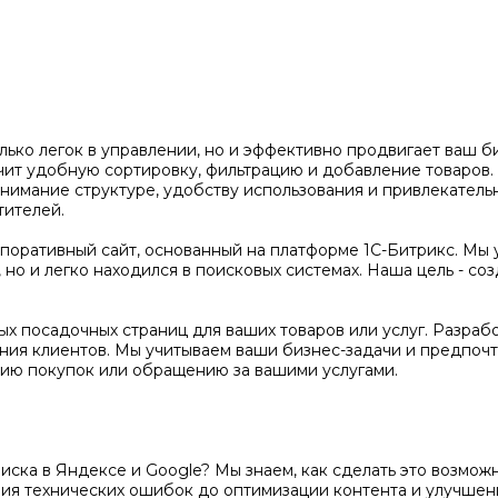
олько легок в управлении, но и эффективно продвигает ваш 
чит удобную сортировку, фильтрацию и добавление товаров
нимание структуре, удобству использования и привлекатель
тителей.
оративный сайт, основанный на платформе 1С-Битрикс. Мы 
но и легко находился в поисковых системах. Наша цель - соз
х посадочных страниц для ваших товаров или услуг. Разраб
ения клиентов. Мы учитываем ваши бизнес-задачи и предпочт
ию покупок или обращению за вашими услугами.
поиска в Яндексе и Google? Мы знаем, как сделать это возм
ения технических ошибок до оптимизации контента и улучше