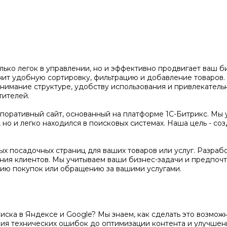
олько легок в управлении, но и эффективно продвигает ваш 
чит удобную сортировку, фильтрацию и добавление товаров
нимание структуре, удобству использования и привлекатель
тителей.
оративный сайт, основанный на платформе 1С-Битрикс. Мы 
но и легко находился в поисковых системах. Наша цель - соз
х посадочных страниц для ваших товаров или услуг. Разраб
ения клиентов. Мы учитываем ваши бизнес-задачи и предпочт
ию покупок или обращению за вашими услугами.
поиска в Яндексе и Google? Мы знаем, как сделать это возм
ения технических ошибок до оптимизации контента и улучше