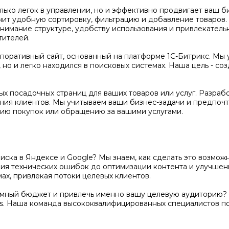
олько легок в управлении, но и эффективно продвигает ваш 
чит удобную сортировку, фильтрацию и добавление товаров
нимание структуре, удобству использования и привлекатель
тителей.
оративный сайт, основанный на платформе 1С-Битрикс. Мы 
но и легко находился в поисковых системах. Наша цель - соз
х посадочных страниц для ваших товаров или услуг. Разраб
ения клиентов. Мы учитываем ваши бизнес-задачи и предпочт
ию покупок или обращению за вашими услугами.
поиска в Яндексе и Google? Мы знаем, как сделать это возм
ения технических ошибок до оптимизации контента и улучше
ах, привлекая потоки целевых клиентов.
амный бюджет и привлечь именно вашу целевую аудиторию? 
s. Наша команда высококвалифицированных специалистов п