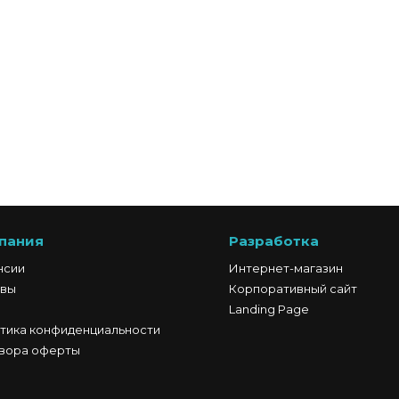
пания
Разработка
нсии
Интернет-магазин
вы
Корпоративный сайт
Landing Page
тика конфиденциальности
вора оферты