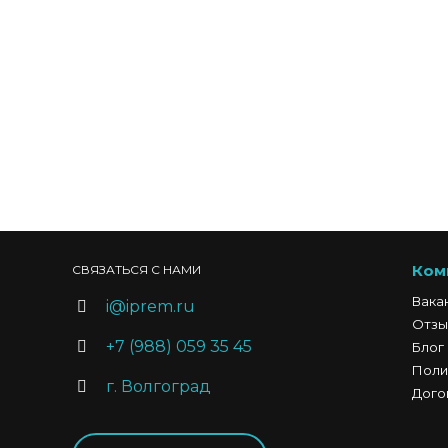
Ком
СВЯЗАТЬСЯ С НАМИ
Вака
i@iprem.ru
Отзы
+7 (988) 059 35 45
Блог
Поли
г. Волгоград
Дого