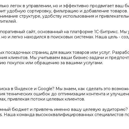
олько легок в управлении, но и эффективно продвигает ваш 
чит удобную сортировку, фильтрацию и добавление товаров
нимание структуре, удобству использования и привлекатель
тителей.
оративный сайт, основанный на платформе 1С-Битрикс. Мы 
но и легко находился в поисковых системах. Наша цель - соз
х посадочных страниц для ваших товаров или услуг. Разраб
ения клиентов. Мы учитываем ваши бизнес-задачи и предпочт
ию покупок или обращению за вашими услугами.
поиска в Яндексе и Google? Мы знаем, как сделать это возм
ения технических ошибок до оптимизации контента и улучше
ах, привлекая потоки целевых клиентов.
амный бюджет и привлечь именно вашу целевую аудиторию? 
s. Наша команда высококвалифицированных специалистов п