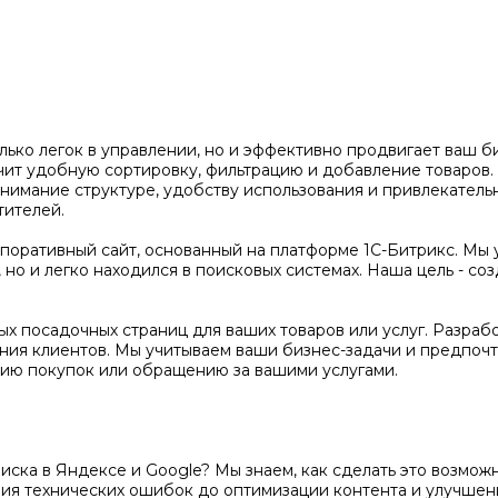
олько легок в управлении, но и эффективно продвигает ваш 
чит удобную сортировку, фильтрацию и добавление товаров
нимание структуре, удобству использования и привлекатель
тителей.
оративный сайт, основанный на платформе 1С-Битрикс. Мы 
но и легко находился в поисковых системах. Наша цель - соз
х посадочных страниц для ваших товаров или услуг. Разраб
ения клиентов. Мы учитываем ваши бизнес-задачи и предпочт
ию покупок или обращению за вашими услугами.
поиска в Яндексе и Google? Мы знаем, как сделать это возм
ения технических ошибок до оптимизации контента и улучше