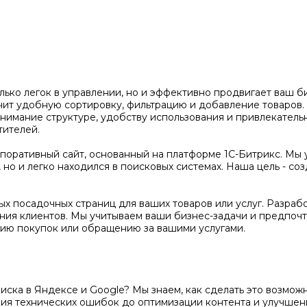
олько легок в управлении, но и эффективно продвигает ваш 
чит удобную сортировку, фильтрацию и добавление товаров
нимание структуре, удобству использования и привлекатель
тителей.
оративный сайт, основанный на платформе 1С-Битрикс. Мы 
но и легко находился в поисковых системах. Наша цель - соз
х посадочных страниц для ваших товаров или услуг. Разраб
ения клиентов. Мы учитываем ваши бизнес-задачи и предпочт
ию покупок или обращению за вашими услугами.
поиска в Яндексе и Google? Мы знаем, как сделать это возм
ения технических ошибок до оптимизации контента и улучше