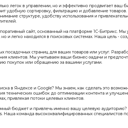
олько легок в управлении, но и эффективно продвигает ваш 
чит удобную сортировку, фильтрацию и добавление товаров
нимание структуре, удобству использования и привлекатель
тителей.
оративный сайт, основанный на платформе 1С-Битрикс. Мы 
но и легко находился в поисковых системах. Наша цель - соз
х посадочных страниц для ваших товаров или услуг. Разраб
ения клиентов. Мы учитываем ваши бизнес-задачи и предпочт
ию покупок или обращению за вашими услугами.
поиска в Яндексе и Google? Мы знаем, как сделать это возм
ения технических ошибок до оптимизации контента и улучше
ах, привлекая потоки целевых клиентов.
амный бюджет и привлечь именно вашу целевую аудиторию? 
s. Наша команда высококвалифицированных специалистов п