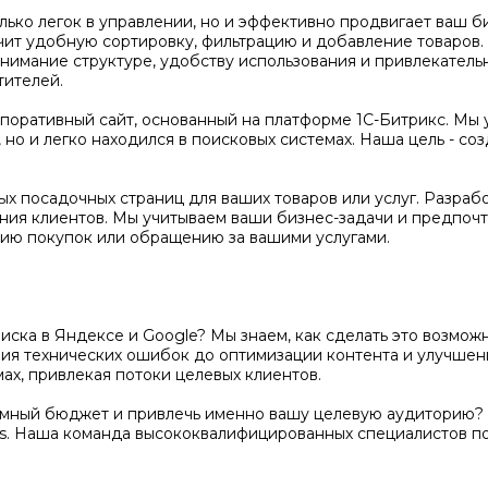
олько легок в управлении, но и эффективно продвигает ваш 
чит удобную сортировку, фильтрацию и добавление товаров
нимание структуре, удобству использования и привлекатель
тителей.
оративный сайт, основанный на платформе 1С-Битрикс. Мы 
но и легко находился в поисковых системах. Наша цель - соз
х посадочных страниц для ваших товаров или услуг. Разраб
ения клиентов. Мы учитываем ваши бизнес-задачи и предпочт
ию покупок или обращению за вашими услугами.
поиска в Яндексе и Google? Мы знаем, как сделать это возм
ения технических ошибок до оптимизации контента и улучше
ах, привлекая потоки целевых клиентов.
амный бюджет и привлечь именно вашу целевую аудиторию? 
s. Наша команда высококвалифицированных специалистов п