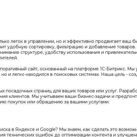
олько легок в управлении, но и эффективно продвигает ваш 
чит удобную сортировку, фильтрацию и добавление товаров
нимание структуре, удобству использования и привлекатель
тителей.
оративный сайт, основанный на платформе 1С-Битрикс. Мы 
но и легко находился в поисковых системах. Наша цель - соз
х посадочных страниц для ваших товаров или услуг. Разраб
ения клиентов. Мы учитываем ваши бизнес-задачи и предпочт
ию покупок или обращению за вашими услугами.
поиска в Яндексе и Google? Мы знаем, как сделать это возм
ения технических ошибок до оптимизации контента и улучше