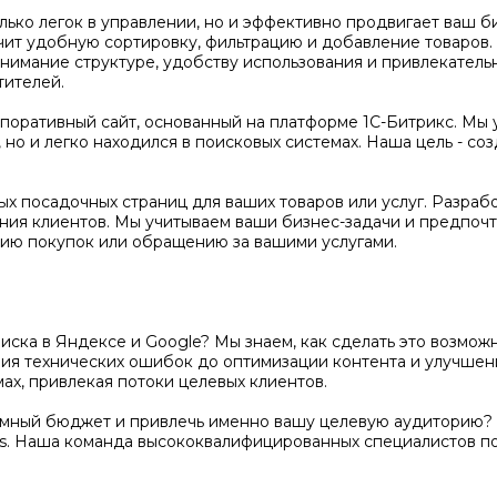
олько легок в управлении, но и эффективно продвигает ваш 
чит удобную сортировку, фильтрацию и добавление товаров
нимание структуре, удобству использования и привлекатель
тителей.
оративный сайт, основанный на платформе 1С-Битрикс. Мы 
но и легко находился в поисковых системах. Наша цель - соз
х посадочных страниц для ваших товаров или услуг. Разраб
ения клиентов. Мы учитываем ваши бизнес-задачи и предпочт
ию покупок или обращению за вашими услугами.
поиска в Яндексе и Google? Мы знаем, как сделать это возм
ения технических ошибок до оптимизации контента и улучше
ах, привлекая потоки целевых клиентов.
амный бюджет и привлечь именно вашу целевую аудиторию? 
s. Наша команда высококвалифицированных специалистов п