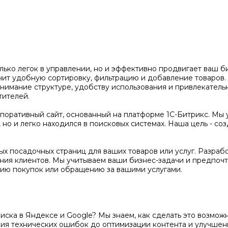
олько легок в управлении, но и эффективно продвигает ваш 
чит удобную сортировку, фильтрацию и добавление товаров
нимание структуре, удобству использования и привлекатель
тителей.
оративный сайт, основанный на платформе 1С-Битрикс. Мы 
но и легко находился в поисковых системах. Наша цель - соз
х посадочных страниц для ваших товаров или услуг. Разраб
ения клиентов. Мы учитываем ваши бизнес-задачи и предпочт
ию покупок или обращению за вашими услугами.
поиска в Яндексе и Google? Мы знаем, как сделать это возм
ения технических ошибок до оптимизации контента и улучше